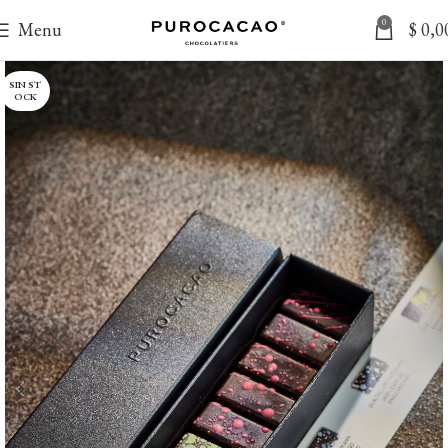
0
Menu
$
0,0
SIN ST
OCK