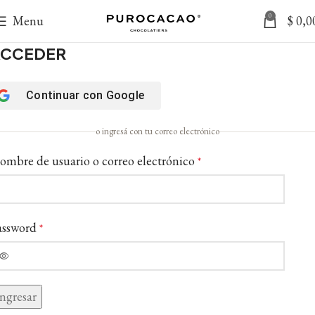
0
Menu
$
0,0
ACCEDER
Continuar con
Google
o ingresá con tu correo electrónico
ombre de usuario o correo electrónico
*
assword
*
Ingresar